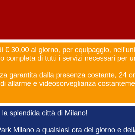
di € 30,00 al giorno, per equipaggio, nell’uni
no completa di tutti i servizi necessari per 
za garantita dalla presenza costante, 24 or
 di allarme e videosorveglianza costantemen
 la splendida città di Milano!
Park Milano a qualsiasi ora del giorno e del