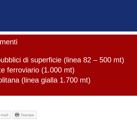
menti
ubblici di superficie (linea 82 – 500 mt)
e ferroviario (1.000 mt)
litana (linea gialla 1.700 mt)
-mail
Stampa