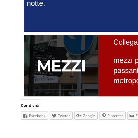
notte.
Collega
MEZZI
mezzi p
passant
metropo
Condividi:
Facebook
Twitter
Google
Pinterest
E