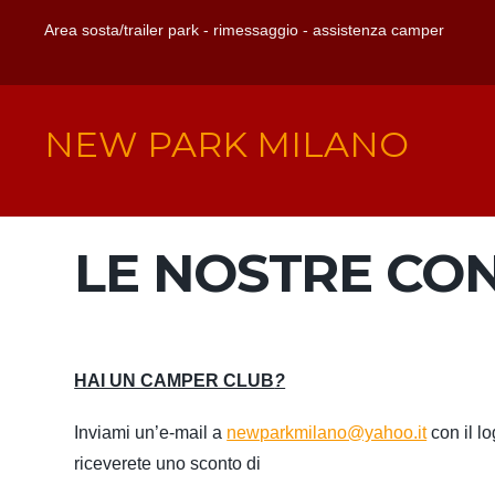
Area sosta/trailer park - rimessaggio - assistenza camper
NEW PARK MILANO
LE NOSTRE CO
HAI UN CAMPER CLUB
?
Inviami un’e-mail a
newparkmilano@yahoo.it
con il lo
riceverete uno sconto di